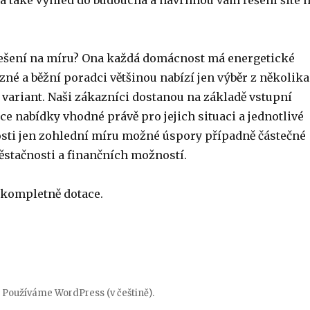
 a také výhled do budoucna a navrhnou vám řešení šité 
 řešení na míru? Ona každá domácnost má energetické
né a běžní poradci většinou nabízí jen výběr z několika
variant. Naši zákazníci dostanou na základě vstupní
e nabídky vhodné právě pro jejich situaci a jednotlivé
ti jen zohlední míru možné úspory případně částečné
ěstačnosti a finančních možností.
 kompletně dotace.
Používáme WordPress (v češtině).