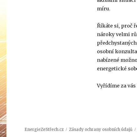
aktuální situaci
s
míru.
názvem
Energie
ze
Říkáte si, proč
střech
nároky velmi růz
předchystaných 
osobní konzultac
nabízené možnos
energetické sob
Vyřídíme za vás
EnergieZeStřech.cz
Zásady ochrany osobních údajů