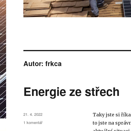
Autor:
frkca
Energie ze střech
Publikováno:
21. 4. 2022
Taky jste si říka
u
1 komentář
to jste na správ
textu